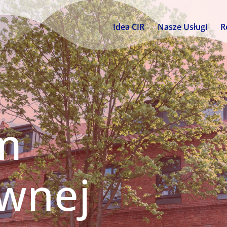
Idea CIR
Nasze Usługi
R
m
ywnej