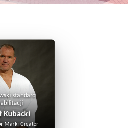
wski standard
abilitacji
ł Kubacki
r Marki Creator