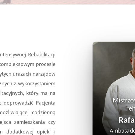
ntensywnej Rehabilitacji
 kompleksowym procesie
ytych urazach narządów
cznych z wykorzystaniem
tacyjnych, który ma na
Mistrzo
e doprowadzić Pacjenta
reh
ożliwiającej codzienną
Rafa
ejsca zamieszkania czy
Ambasado
m dodatkowej opieki i