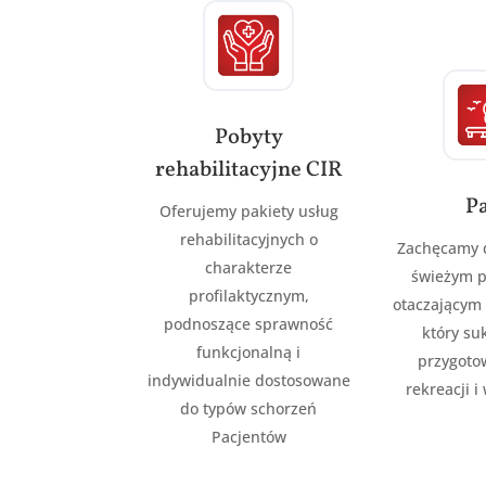
Pobyty
rehabilitacyjne CIR
P
Oferujemy pakiety usług
rehabilitacyjnych o
Zachęcamy 
charakterze
świeżym p
profilaktycznym,
otaczającym 
podnoszące sprawność
który su
funkcjonalną i
przygoto
indywidualnie dostosowane
rekreacji 
do typów schorzeń
Pacjentów