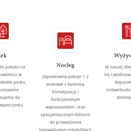
ark
Wyżyw
Nocleg
do pobytu na
W naszej ofe
owietrzu w
się całodnio
Zapewniamy pokoje 1-2
obiekt parku,
dopaso
osobowe z łazienką,
kcesywnie
indywidualn
klimatyzacją i
wujemy do
dietet
funkcjonalnym
i wypoczynku
wyposażeniem, oraz
specjalistycznym łóżkiem
do prowadzenia
indywidualnej rehabilitacji