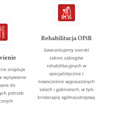
Rehabilitacja OPiR
Gwarantujemy szeroki
ienie
zakres zabiegów
rehabilitacyjnych w
rcie znajduje
specjalistycznie i
we wyżywienie
nowocześnie wyposażonych
wane do
salach i gabinetach, w tym
ych potrzeb
krioterapię ogólnoustrojową
ycznych