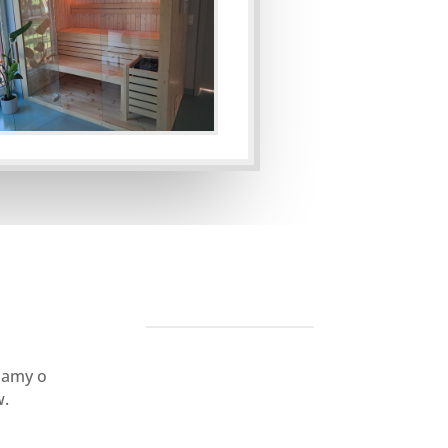
bamy o
w.